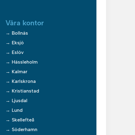
Våra kontor
Bollnäs
Eksjö
Eslöv
Hässleholm
Kalmar
Karlskrona
Kristianstad
Ljusdal
Lund
Skellefteå
Söderhamn