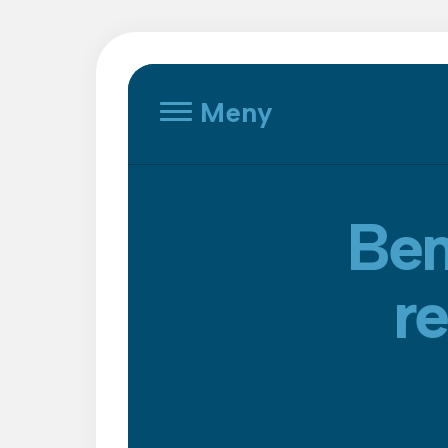
Meny
Bem
re