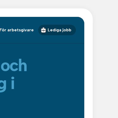
För arbetsgivare
Lediga jobb
 och
g i