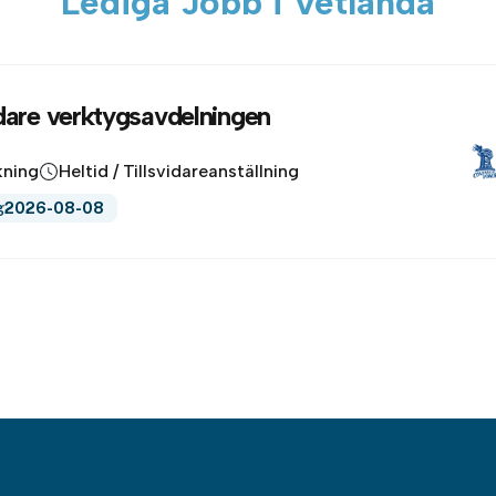
Lediga Jobb i Vetlanda
dare verktygsavdelningen
rkning
Heltid / Tillsvidareanställning
g
2026-08-08