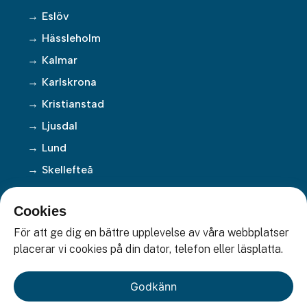
Eslöv
Hässleholm
Kalmar
Karlskrona
Kristianstad
Ljusdal
Lund
Skellefteå
Söderhamn
Cookies
Tomelilla
För att ge dig en bättre upplevelse av våra webbplatser
Trelleborg
placerar vi cookies på din dator, telefon eller läsplatta.
Vetlanda
Växjö
Godkänn
Ängelholm