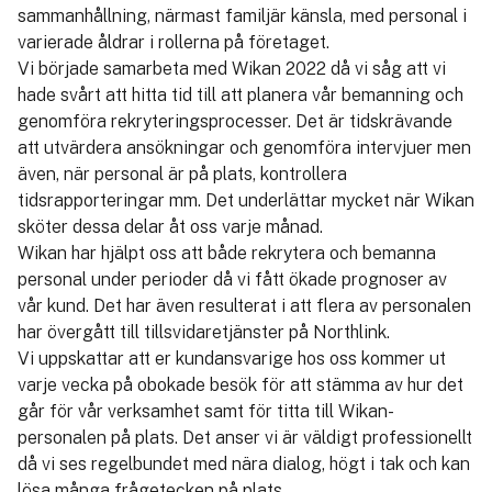
sammanhållning, närmast familjär känsla, med personal i
varierade åldrar i rollerna på företaget.
Vi började samarbeta med Wikan 2022 då vi såg att vi
hade svårt att hitta tid till att planera vår bemanning och
genomföra rekryteringsprocesser. Det är tidskrävande
att utvärdera ansökningar och genomföra intervjuer men
även, när personal är på plats, kontrollera
tidsrapporteringar mm. Det underlättar mycket när Wikan
sköter dessa delar åt oss varje månad.
Wikan har hjälpt oss att både rekrytera och bemanna
personal under perioder då vi fått ökade prognoser av
vår kund. Det har även resulterat i att flera av personalen
har övergått till tillsvidaretjänster på Northlink.
Vi uppskattar att er kundansvarige hos oss kommer ut
varje vecka på obokade besök för att stämma av hur det
går för vår verksamhet samt för titta till Wikan-
personalen på plats. Det anser vi är väldigt professionellt
då vi ses regelbundet med nära dialog, högt i tak och kan
lösa många frågetecken på plats.